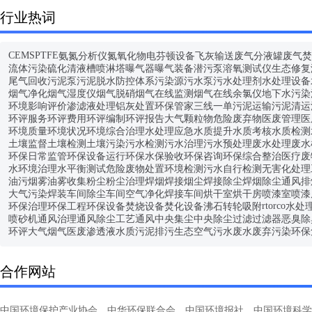
行业热词
CEMS
PTFE
氨氮分析仪
氮氧化物
电芬顿设备
飞灰输送
废气分液罐
废气焚
流体污染
硫化清液槽
喷淋塔
曝气器
曝气装备
潜污泵
溶氧测试仪
生态修复
尾气回收
污泥泵
污泥脱水
防控体系
污染源
污水泵
污水处理剂
水处理设备
烟气净化
烟气湿度仪
烟气脱硝
烟气在线监测
烟气在线
余氯仪
地下水污染
环境影响评价
渗滤液处理
铝灰处置
环保管家
三线一单
污泥运输
污泥清运
环评服务
环评费用
环评编制
环评报告
大气颗粒物
危险废弃物
医废管理
医
环境质量
环境状况
环境综合治理
水处理应急
水质提升
水质考核
水质检测
土壤监督
土壤检测
土壤污染
污水检测
污水治理
污水预处理
废水处理
废水
环保日常监管
环保设备运行
环保水保验收
环保咨询
环保综合整治
医疗废
水环境治理
水平衡测试
危险废物处置
环境检测
污水自行检测
无害化处理
油污烟雾
油雾收集
粉尘
粉尘治理
焊烟
焊接烟尘
焊接除尘
焊烟除尘
通风排
大气污染
焊装车间
除尘车间
空气净化
焊接车间
烘干室
烘干房
喷漆室
喷漆
rto
rco
环保治理
环保工程
环保设备
焚烧设备
焚化设备
沸石
转轮
吸附
水处
喷砂机
通风治理
通风除尘
工艺通风
中央集尘
中央除尘
过滤
过滤器
恶臭
除
环评
大气
烟气
医废
渗透液
水质
污泥
排污
生态
空气
污水
废水
废弃
污染
环保
合作网站
中国环境保护产业协会
中华环保联合会
中国环境报社
中国环境科学