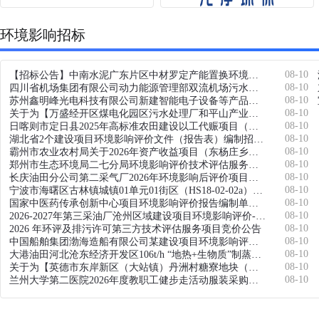
环境影响招标
08-10
【招标公告】中南水泥广东片区中材罗定产能置换环境影响评价服务谈判采购
08-10
四川省机场集团有限公司动力能源管理部双流机场污水处理厂污泥处置项目（第四次）
08-10
苏州鑫明峰光电科技有限公司新建智能电子设备等产品项目环境影响报告书(表)编制需求公告
08-10
关于为【万盛经开区煤电化园区污水处理厂和平山产业园区污水处理厂突发环境事件风险评估、应急预案编制并备案】 公开选取【建设项目环境影响评价】机构的公告
08-10
日喀则市定日县2025年高标准农田建设以工代赈项目（改造提升）环境影响评价信息第一次公示
08-10
湖北省2个建设项目环境影响评价文件（报告表）编制招标公告（2026-JJDEAD-FW004）
08-10
霸州市农业农村局关于2026年资产收益项目（东杨庄乡下坊村现代农事综合服务中心）环境影响评价服务询价函
08-10
郑州市生态环境局二七分局环境影响评价技术评估服务项目比选采购公告
08-10
长庆油田分公司第二采气厂2026年环境影响后评价项目公开招标公告
08-10
宁波市海曙区古林镇城镇01单元01街区（HS18-02-02a）地块土壤污染状况调查 建设项目环境影响报告书（表）技术评估 比选公告
08-10
国家中医药传承创新中心项目环境影响评价报告编制单位、安全技术服务报告编制及验收单位招标(一、二标段)竞争性磋商公告
08-10
2026-2027年第三采油厂沧州区域建设项目环境影响评价-临时
08-10
2026 年环评及排污许可第三方技术评估服务项目竞价公告
08-10
中国船舶集团渤海造船有限公司某建设项目环境影响评价技术服务采购公告（第2次）
08-10
大港油田河北沧东经济开发区106t/h “地热+生物质”制蒸汽项目环境影响报告书编制
08-10
关于为【英德市东岸新区（大站镇）丹洲村糖寮地块（权属人郭亚福）地上附着物及鱼类养殖损失价值评估】公开选取【建设项目环境影响评价，价格评估，土地评估】机构的公告
08-10
兰州大学第二医院2026年度教职工健步走活动服装采购，3号楼医疗暂存间环境影响评价及竣工环境保护验收，院内维修工程项目预算编制，院内维修工程项目结算审核，心理卫生科图书项目采购公告（LDEYZHCG2026-25）