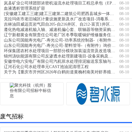
岚县矿业公司球团部浓密机溢流水处理项目工程总承包（EPC）[招标公告]
08-10
血液透析管理系统扩容
08-10
[安徽建工建工三建]建工三建第二建筑公司肥西县城乡一体化发展花岗、柿树岗乡等片区项目一标段柿树岗山南紫蓬项目EPC雨水回收利用系统专业分包标段1采购公告
08-10
克拉玛依市老旧城区计量设施更新及水厂改造项目-消毒系统及水厂工艺维修改造（二次）
08-10
吉林油田威远页岩气田自205-自216井区、自212-富页1井区五峰-龙马溪组页岩气产能建设项目气田采出水处理集成设备公开招标-临时-变更20260728
08-10
遵化热电减速机输入轴、减速机偏心套、联轴器等物资采购【JH2026080014】
08-10
辽宁新都黄金有限责任公司老厂区冬季取暖锅炉维修服务任务(第1次变更)
08-10
山东公司国能寿光电厂-寿光公司-功率系统控制器-（有附件）询价采购
08-10
山东公司国能寿光电厂-寿光公司-塑料管等-（有附件）询价采购
08-10
环保集团农村水处理项目一部部分模块加装溢流管及改造项目公开竞价采购公告
08-10
锦州汤钛能源有限公司反渗透水处理新建项目-设备采购及安装项目二次招标公告
08-10
安徽华电六安电厂有限公司汽机班水处理排泥输送泵泵轴与叶轮加工询比采购公告
08-10
辽河石化公司水处理单元CAST池油泥清理工程
08-10
关于为【重庆市开州区2026年白鹤街道黄桷村南美对虾养殖基地建设项目】 公开选取【工程设计】机构的公告
08-10
废气招标