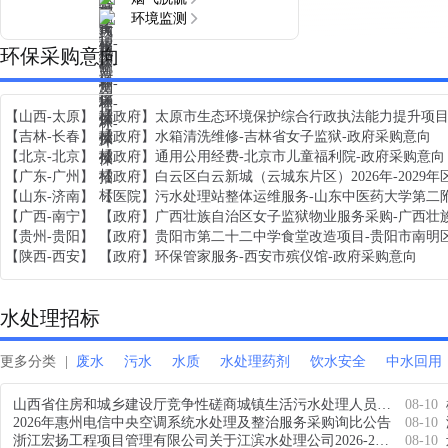
环境监测
环保采购意向
【山西-太原】
【政府】
【吉林-长春】
【政府】
水箱清洗维修-吉林省女子监狱-政府采购意向
【北京-北京】
【政府】
通用公用经费-北京市儿童福利院-政府采购意向
【广东-广州】
【政府】
【山东-济南】
【医院】
污水处理站整体运维服务-山东中医药大学第二
【广西-南宁】
【政府】
广西壮族自治区女子监狱物业服务采购-广西壮
【贵州-贵阳】
【政府】
贵阳市第二十二中学食堂改造项目-贵阳市南明
【陕西-西安】
【政府】
环保管家服务-西安市殡仪馆-政府采购意向
水处理招标
更多分类
废水
污水
水质
水处理药剂
饮水安全
中水回用
山西省住房和城乡建设厅竞争性磋商城镇生活污水处理人员培训的采购公告
08-10
2026年惠州电信中央空调系统水处理及整治服务采购询比公告
08-10
浙江宏扬工程项目管理有限公司关于江滨水处理公司2026-2027年度次氯酸钠采购项目的公开招标公告
08-10