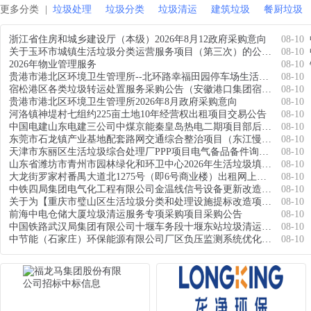
更多分类
垃圾处理
垃圾分类
垃圾清运
建筑垃圾
餐厨垃圾
浙江省住房和城乡建设厅（本级）2026年8月12政府采购意向
08-10
关于玉环市城镇生活垃圾分类运营服务项目（第三次）的公开招标公告[浙江辰信工程管理咨询有限公司]
08-10
2026年物业管理服务
08-10
贵港市港北区环境卫生管理所--北环路幸福田园停车场生活垃圾临时堆放点垃圾清运服务项目（以此公告公示为准）
08-10
宿松港区各类垃圾转运处置服务采购公告（安徽港口集团宿松有限公司）
08-10
贵港市港北区环境卫生管理所2026年8月政府采购意向
08-10
河洛镇神堤村七组约225亩土地10年经营权出租项目交易公告
08-10
中国电建山东电建三公司中煤京能秦皇岛热电二期项目部后勤综合服务分包采购项目公开询比采购公告
08-10
东莞市石龙镇产业基地配套路网交通综合整治项目（东江慢行道外镇连接线）（一期）-机械租赁
08-10
天津市东丽区生活垃圾综合处理厂PPP项目电气备品备件询比采购公告
08-10
山东省潍坊市青州市园林绿化和环卫中心2026年生活垃圾填埋场一场一策治理方案编制项目竞争性磋商公告
08-10
大龙街罗家村番禺大道北1275号（即6号商业楼）出租网上竞投交易公告(交易编号镇集资电竞20261358)（第二次发布）
08-10
中铁四局集团电气化工程有限公司金温线信号设备更新改造项目商品混凝土采购询价书
08-10
关于为【重庆市璧山区生活垃圾分类和处理设施提标改造项目第三方机构采购】 公开选取【管理和决策咨询】机构的公告
08-10
前海中电仓储大厦垃圾清运服务专项采购项目采购公告
08-10
中国铁路武汉局集团有限公司十堰车务段十堰东站垃圾清运处理项目二次公开询价采购公告
08-10
中节能（石家庄）环保能源有限公司厂区负压监测系统优化升级及烟道流量计供货安装采购询比采购公告
08-10