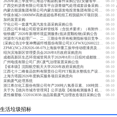
2026年第三季度华江海运小船副机备件采购公告(安徽省华江海运有限公司)
08-10
广西交科沥青有限公司装车平台沥青烟气处理成套设备采购公告
08-10
内蒙古能源集团有限公司内蒙古能源发电投资集团有限公司乌斯太热电厂弯管-机化-询价采购(2次挂网)
08-10
中煤永城2×1000MW高效超超临界机组工程脱硫BOT项目脱硫CEMS季度比对询价通知
08-10
加药装置采购
08-10
宁化公司一套废气蒸汽发生器采购采购公告
08-10
江西公司丰城公司双管采样管线等（含技术要求）（有附件）询价采购
08-10
钕铁硼厂2026年新增环境监测服务(低浓度颗粒物)采购公告
08-10
河源市污水处理厂一、二、三期全年所有检测指标项目竞争性谈判公告
08-10
[采购公告][中复神鹰碳纤维股份有限公司]CGFWXQ26002226无组织废气改造
08-10
ZPMC(NC)-ZB2026-08-079上海振华重工振华传动喷漆房及末端治理设备维保项目
08-10
绍兴滨海新区管理委员会2026年8月政府采购意向
08-10
成都高新区生态环境城管局关于2026年8月11日拟对成都致研新能电子科技有限公司高压脉冲产生模块建设项目环境影响评价文件作出审批意见的公示
08-10
广州电缆有限公司厂房C废气治理装置采购公告
08-10
【省本级】沈阳航空航天大学2026年政府采购意向
08-10
江西七十二峰食品饮料有限责任公司PET瓶装水整线生产设备采购需求前期调查询价公告
08-10
上海方塔园2026年度购买服务项目采购意向
08-10
采购废气处理系统
08-10
浙江希尔化工股份有限公司年产200吨八氢香豆素、100吨茴香基丙醛和198吨橡苔晶成品精制项目环境影响评价信息公示
08-10
关于为【德兴市城市管理局】公开选取【检验检测服务】机构的公告
08-10
柔性橡塑板-5320163838-油品装载废气治理改造项目采购公告
08-10
生活垃圾招标