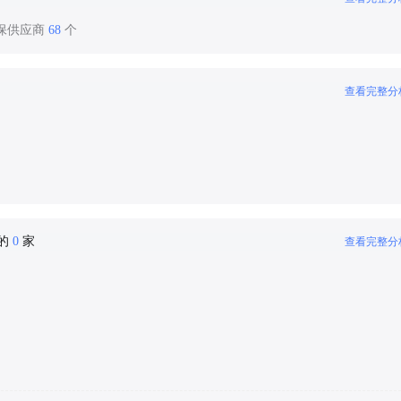
环保供应商
68
个
查看完整分
密的
0
家
查看完整分