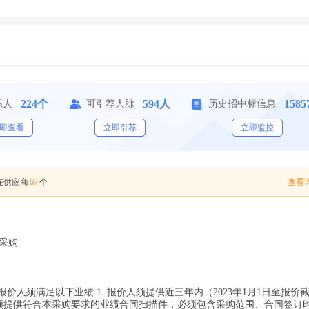
224个
594人
158
系人
可引荐人脉
历史招中标信息
即查看
立即引荐
立即监控
67
查看详
在供应商
个
采购
价人须满足以下业绩 1. 报价人须提供近三年内（2023年1月1日至报价
报价人须提供符合本采购要求的业绩合同扫描件，必须包含采购范围、合同签订