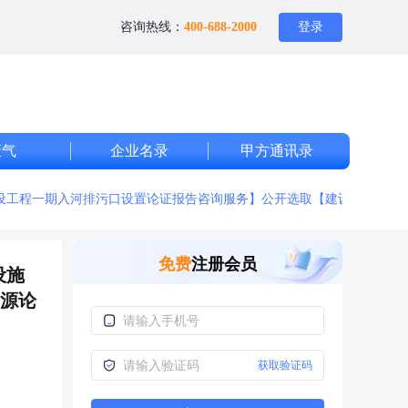
咨询热线：
400-688-2000
登录
废气
企业名录
甲方通讯录
设工程一期入河排污口设置论证报告咨询服务】公开选取【建设项目环境
免费
注册会员
设施
源论
获取验证码