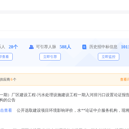
28个
588人
10
系人
可引荐人脉
历史招中标信息
即查看
立即引荐
立即监控
6
查看详
供应商
个
（一期）厂区建设工程-污水处理设施建设工程一期入河排污口设置论证报
构的公告
击查看
公开选取建设项目环境影响评价，水**论证中介服务机构，现