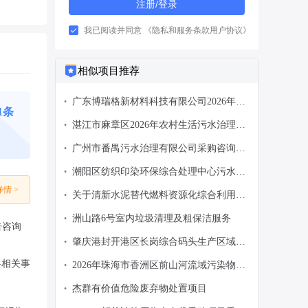
注册/登录
我已阅读并同意
《隐私和服务条款用户协议》
相似项目推荐
广东博瑞格新材料科技有限公司2026年博
•
11条
瑞格公司编制修订环境应急预案项目询比
湛江市麻章区2026年农村生活污水治理提
•
采购公告
质增效项目招标计划
广州市番禺污水治理有限公司采购咨询服
•
务单位协助申报CNAS资质认可项目采购
潮阳区纺织印染环保综合处理中心污水处
•
公告
理厂40套MBR膜组器采购及相关服务招标
情 >
关于清新水泥替代燃料资源化综合利用技
•
公告
术改造项目环境影响报告表受理的公告
洲山路6号室内垃圾清理及粗保洁服务
•
告咨询
肇庆港封开港区长岗综合码头生产区域卫
•
生环境治理服务项目采购公告
将相关事
2026年珠海市香洲区前山河流域污染物通
•
量自动监测项目邀请函
杰群有价值危险废弃物处置项目
•