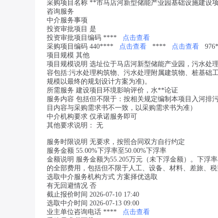
采购项目名称 **市马店河新型储能产业园基础设施建设
咨询服务
中介服务事项
投资审批项目 是
投资审批项目编码 ****
点击查看
采购项目编码 440****
点击查看
****
点击查看
976
项目规模 其他
项目规模说明 选址位于马店河新型储能产业园，污水处理设施
容包括:污水处理构筑物、污水处理附属建筑物、桩基础
规模以最终的规划设计方案为准)。
所需服务 建设项目环境影响评价，水**论证
服务内容 包括但不限于：按相关规定编制本项目入河排
目内容与采购需求书不一致，以采购需求书为准）
中介机构要求 仅承诺服务即可
其他要求说明： 无
服务时限说明 无要求，按照合同双方自行约定
服务金额 55.00%下浮率至50.00%下浮率
金额说明 服务金额为55.205万元（未下浮金额）。下
的全部费用，包括但不限于人工、设备、材料、差旅、税
选取中介服务机构方式 方案择优选取
有无回避情况 否
截止报价时间 2026-07-10 17:40
选取中介时间 2026-07-13 09:00
业主单位咨询电话 ****
点击查看