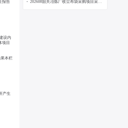
证报告
202608韶关冶炼厂收尘布袋采购项目采购
•
公告
。建设内
体项目
如果本栏
所产生