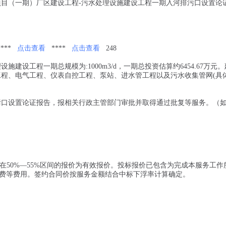
项目（一期）厂区建设工程-污水处理设施建设工程一期入河排污口设置论
****
点击查看
****
点击查看
248
建设工程一期总规模为:1000m3/d，一期总投资估算约6454.67万元
工程、电气工程、仪表自控工程、泵站、进水管工程以及污水收集管网(具
污口设置论证报告，报相关行政主管部门审批并取得通过批复等服务。（
浮率在50%—55%区间的报价为有效报价。投标报价已包含为完成本服务工作
费等费用。签约合同价按服务金额结合中标下浮率计算确定。