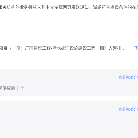
服务机构的业务授权人和中介专属网页发送通知，诚邀符合资质条件的在
需求书-《茂名市马店河新型储能产业园基础设施建设项目（一期）厂区建设工程-污水处理设施建设工程一期》入河排污口设置论证报告咨询服务.pdf
查看完整分
环保供应商
7
个
查看完整分