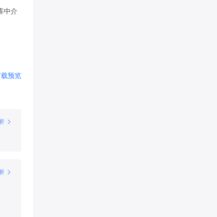
库中介
下载
预览
析
析