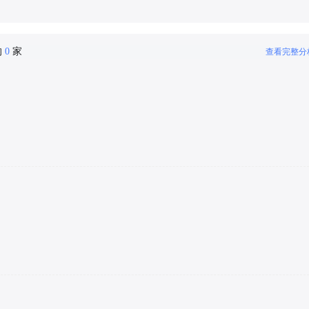
的
0
家
查看完整分