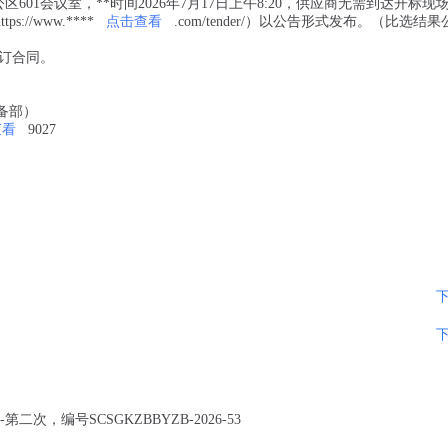
区601会议室，**时间2026年7月17日上午8:20，供应商无需到达开标现
s://www.****
点击查看
.com/tender/）以公告形式发布。（比选结
订合同。
备部）
查看
9027
，编号SCSGKZBBYZB-2026-53