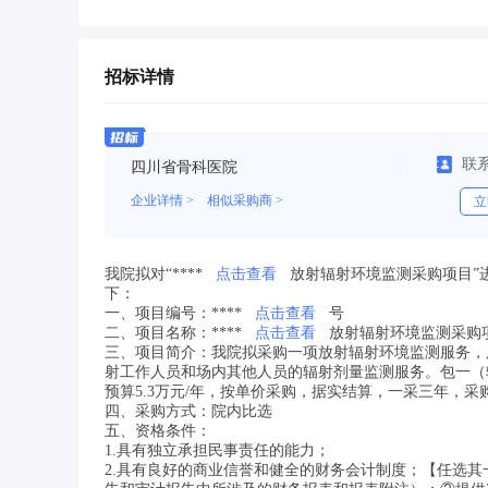
招标详情
联
四川省骨科医院
企业详情 >
相似采购商 >
立
我院拟对“****
点击查看
放射辐射环境监测采购项目”
下：
一、项目编号：
****
点击查看
号
二、项目名称：****
点击查看
放射辐射环境监测采购
三、项目简介：我院拟采购一项放射辐射环境监测服务，
射工作人员和场内其他人员的辐射剂量监测服务。包一（辐
预算5.3万元/年，按单价采购，据实结算，一采三年，采
四、采购方式：院内比选
五、资格条件：
1.具有独立承担民事责任的能力；
2.具有良好的商业信誉和健全的财务会计制度；【任选其