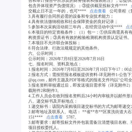
告和审计报告中所涉及的财务报表和报表附注）；②提供
包含并体现资产负债情况）；③提供截至投标文件****
交截止日不足一年的，也可****
点击查看
公司章程（
3.具有履行合同所必需的设备和专业技术能力；
4.具有依法缴纳税收和社会保障资金的良好记录；
5.参加本次采购活动前三年内，在经营活动中没****
点
6.本项目的特定资格条件：（1）包一：①供应商需具
构资质证书；③具有有效的检验检测机构资质认定证书。
7.本项目不允许联合体投标；
8.符合法律、行政法规规定的其他条件。
六、公示时间：
公示时间：2026年7月8日至2026年7月16日
七、报名时间、资料及地点：
1.报名时间：2026年7月8日至2026年7月10日下午17：00
2.报名方式：需按照报名模板提供资料-详见附件1-公
@qq.com，邮件主题及PDF等格式的报名文件均以“公
3.报名资料审核通过后，即发送项目需求等（详见附件2
载附件2和附件3。
4.工作人员会在收到报名资料后24小时内审核并以邮件
八、递交标书及开标地点：
1.递交标书：该院内采购项目递交标书的方式为邮寄递交
2.邮寄地址及联系人、电话： **省**市**区浆洗街道大
151****
点击查看
5787。
3.邮寄要求：邮寄投标文件外包装需备注清楚项目名称
项目授权委托人。