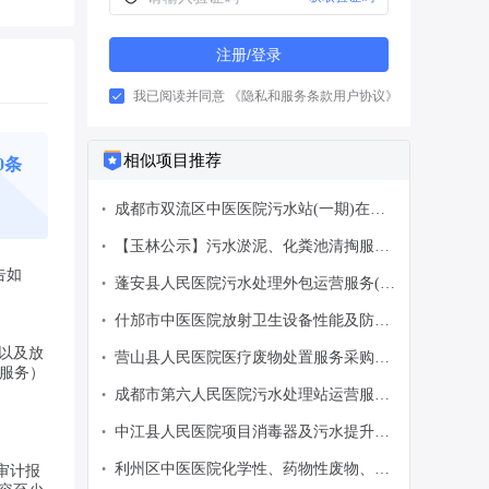
注册/登录
我已阅读并同意
《隐私和服务条款用户协议》
相似项目推荐
70条
成都市双流区中医医院污水站(一期)在线
•
监测系统升级改造服务采购项目磋商公告
【玉林公示】污水淤泥、化粪池清掏服务
•
项目实行单一来源采购方式的公示
告如
蓬安县人民医院污水处理外包运营服务(二
•
次)竞争性磋商公告
什邡市中医医院放射卫生设备性能及防护
•
检测、辐射环境监测服务项目询价公告
以及放
营山县人民医院医疗废物处置服务采购项
•
价服务）
目竞争性磋商公告
成都市第六人民医院污水处理站运营服务
•
竞争性谈判公告
中江县人民医院项目消毒器及污水提升设
•
备招标申请
利州区中医医院化学性、药物性废物、废
•
审计报