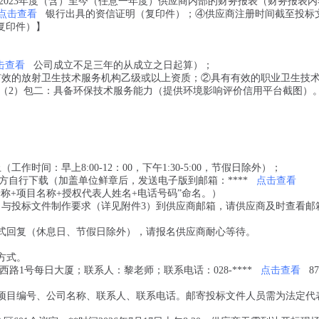
2023年度（含）至今（任意一年度）供应商内部的财务报表（财务报表内
点击查看
银行出具的资信证明（复印件）；④供应商注册时间截至投标
复印件）】
击查看
公司成立不足三年的从成立之日起算）；
有有效的放射卫生技术服务机构乙级或以上资质；②具有有效的职业卫生技
（2）包二：具备环保技术服务能力（提供环境影响评价信用平台截图）
止（工作时间：早上8:00-12：00，下午1:30-5:00，节假日除外）；
告下方自行下载（加盖单位鲜章后，发送电子版到邮箱：
****
点击查看
司全称+项目名称+授权代表人姓名+电话号码”命名。
）
）与投标文件制作要求（详见附件3）到供应商邮箱，请供应商及时查看邮
形式回复（休息日、节假日除外），请报名供应商耐心等待。
方式。
石西路1号每日大厦；联系人：黎老师；联系电话：028-****
点击查看
8
、项目编号、公司名称、联系人、联系电话。邮寄投标文件人员需为法定代