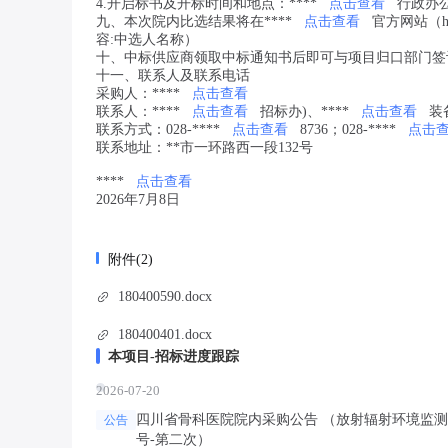
4.开启标书及开标时间和地点：****
点击查看
行政办公
九、本次院内比选结果将在****
点击查看
官方网站（http
容:中选人名称）
十、中标供应商领取中标通知书后即可与项目归口部门签
十一、联系人及联系电话
采购人：****
点击查看
联系人：****
点击查看
招标办)、****
点击查看
装
联系方式：028-****
点击查看
8736；028-****
点击
联系地址：**市一环路西一段132号
****
点击查看
2026年7月8日
附件(2)
180400590.docx
180400401.docx
本项目-招标进度跟踪
2026-07-20
四川省骨科医院院内采购公告 （放射辐射环境监测-第二次
公告
号-第二次）