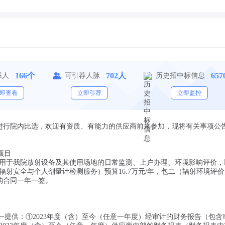
166个
702人
65
系人
可引荐人脉
历史招中标信息
即查看
立即引荐
立即监控
进行院内比选，欢迎有资质、有能力的供应商前来参加，现将有关事项公
项目
用于我院放射设备及其使用场地的日常监测、上户办理、环境影响评价，
射安全与个人剂量计检测服务）预算16.7万元/年，包二（辐射环境评
购合同一年一签。
一提供：①2023年度（含）至今（任意一年度）经审计的财务报告（包含