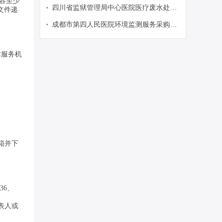
容至少
弃活性炭及污泥清掏处置服务（二次）
四川省监狱管理局中心医院医疗废水处理
•
文件递
站托管运营维护服务采购项目竞争性谈判
成都市第四人民医院环境监测服务采购项
•
采购公告
目(第二次）零散谈价公告
术服务机
。
箱并下
736、
表人或