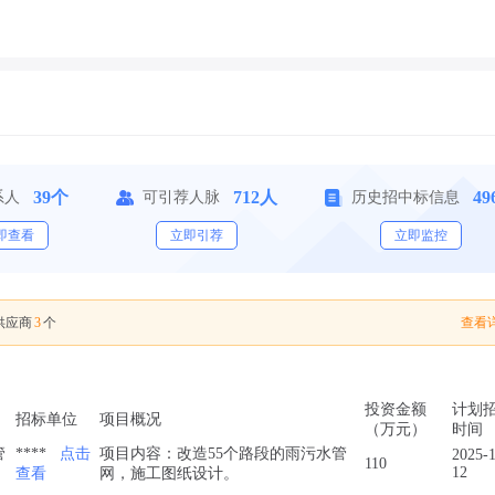
39个
712人
49
系人
可引荐人脉
历史招中标信息
即查看
立即引荐
立即监控
3
查看详
供应商
个
投资金额
计划
招标单位
项目概况
（万元）
时间
管
****
点击
项目内容：改造55个路段的雨污水管
2025-1
110
12
查看
网，施工图纸设计。