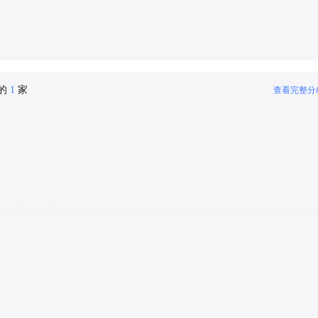
密的
1
家
查看完整分