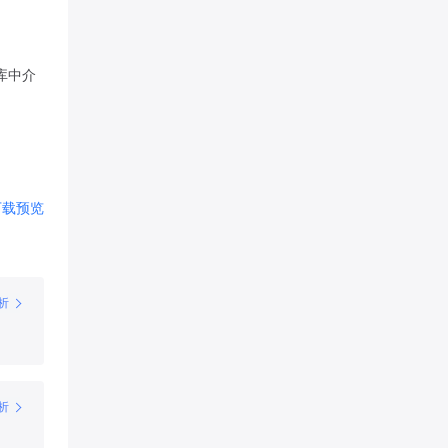
库中介
下载
预览
析
析