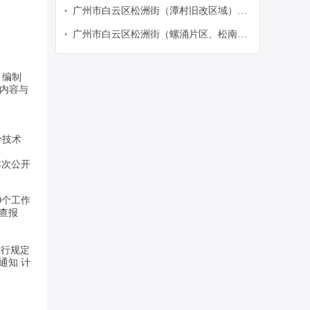
实验室危险废物收运服务项目公开采购公
广州市白云区松洲街（潭村旧改区域）环
•
告
境消杀清理服务项目（BYA20260060）招
广州市白云区松洲街（螺涌片区、松南片
•
标公告
区、松北片区及发电厂地块）拆迁范围环
境清理服务项目（BYA20260059） 招标公
，编制
告
目内容与
价技术
本次公开
0个工作
查报
暂行规定
通知 计