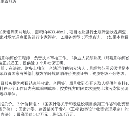
查报告服务
）
秋长街道周田村地块，面积约4633.48m2，项目地块进行土壤污染状况调查
家对场地调查报告进行专家评审。 2.服务类型：环境咨询。（如果本栏
册环境影响评价工程师，负责技术审核工作。 2执业人员须熟悉《环境影响评
正式员工，提供近 3 个月社保证明。
注册，在法律、财务上独立，合法运作的独立法人，且经营范围必须满足
必须取得国家有关部门核发的环境影响评价资质证书，资质等级不分等级。
项目服务期为项目结束验收后。合同签订后且收到公开选取人提供的资料1
料在60个工作日内完成编制成果，按委托方时限要求提交土壤污染状况调
选取单位。
式：报总价。 3.计价标准：《国家计委关于印发建设项目前期工作咨询收费
测行业指导价》；国家计委、建设部关于发布《工程 勘察设计收费管理规定》的
办法》；最高限价14.7万元，最低9.4万元。