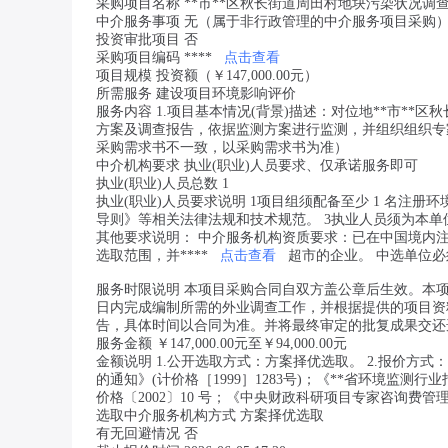
采购项目名称 **市**区秋长街道周田村地块污染状况调
中介服务事项 无（属于非行政管理的中介服务项目采购
投资审批项目 否
采购项目编码 ****
点击查看
项目规模 投资额（￥147,000.00元）
所需服务 建设项目环境影响评价
服务内容 1.项目基本情况(背景)描述：对位地**市**区
方案及调查报告，依据监测方案进行监测，并组织组织专
采购需求书不一致，以采购需求书为准）
中介机构要求 执业(职业)人员要求、仅承诺服务即可
执业(职业)人员总数 1
执业(职业)人员要求说明 1项目组须配备至少 1 名注
导则》等相关法律法规和技术规范。 3执业人员须为本单位
其他要求说明： 中介服务机构资质要求：已在中国境内
选取范围，并****
点击查看
超市的企业。 中选单位
服务时限说明 本项目采购合同自双方盖公章后生效。本
日内完成编制所需的外业调查工作，并根据提供的项目资
告，具体时间以合同为准。并将最终审定的批复成果交还
服务金额 ￥147,000.00元至￥94,000.00元
金额说明 1.公开选取方式：方案择优选取。 2.报价方
的通知》(计价格［1999］1283号)；《**省环境监
价格〔2002〕10 号；《中央财政科研项目专家咨询费管理
选取中介服务机构方式 方案择优选取
有无回避情况 否