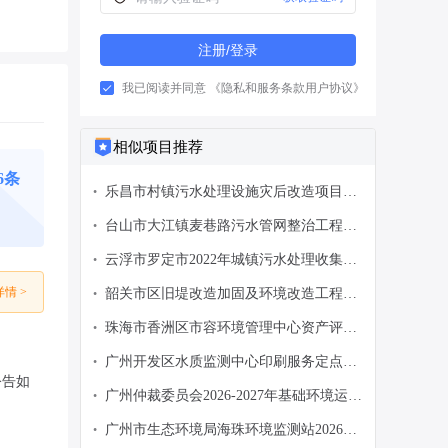
注册/登录
我已阅读并同意
《隐私和服务条款用户协议》
相似项目推荐
06条
乐昌市村镇污水处理设施灾后改造项目施
•
工招标公告
台山市大江镇麦巷路污水管网整治工程竞
•
争性磋商公告
云浮市罗定市2022年城镇污水处理收集能
•
力提升工程(一期)(第二标段)(第一阶段)设
情 >
韶关市区旧堤改造加固及环境改造工程建
•
计、施工总承包延期更正公告
设管理费采购资产评估服务
珠海市香洲区市容环境管理中心资产评估
•
服务定点议价采购公告DDYJ-2026-
广州开发区水质监测中心印刷服务定点议
•
1885047
公告如
价采购公告DDYJ-2026-1881363
广州仲裁委员会2026-2027年基础环境运维
•
项目招标公告
广州市生态环境局海珠环境监测站2026年
•