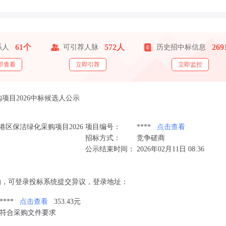
61个
572人
26
系人
可引荐人脉
历史招中标信息
即查看
立即引荐
立即监控
项目2026中标候选人公示
湾港区保洁绿化采购项目2026
项目编号：
****
点击查看
招标方式：
竞争磋商
公示结束时间：
2026年02月11日 08:36
的，可登录投标系统提交异议，登录地址：
****
点击查看
353.43元
符合采购文件要求