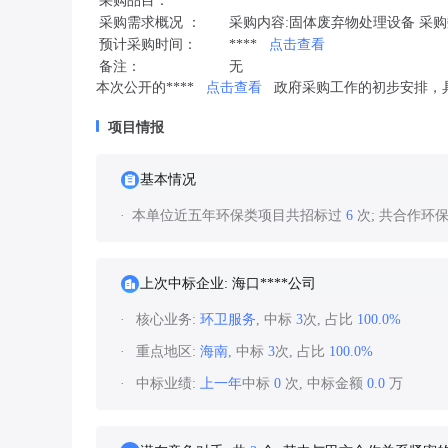
采购品目：
采购需求概况 ：
采购内容:固体废弃物处理设备 采购数量
预计采购时间：
****
点击查看
备注：
无
本次公开的****
点击查看
政府采购工作的初步安排，
项目情报
基本情况
本单位近五年环保类项目共招标过
6
次; 共合作环
上次中标企业: 海口****公司
核心业务:
环卫服务
, 中标
3
次, 占比
100.0%
重点地区:
海南
, 中标
3
次, 占比
100.0%
中标业绩:
上一年
中标
0
次, 中标金额
0.0
万