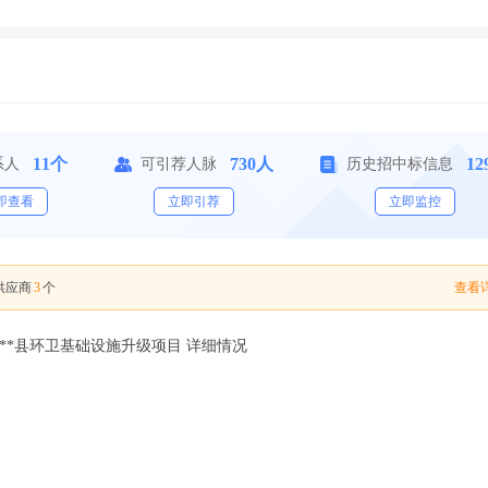
11个
730人
12
系人
可引荐人脉
历史招中标信息
即查看
立即引荐
立即监控
3
查看详
供应商
个
意向-**县环卫基础设施升级项目 详细情况