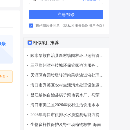
注册/登录
我已阅读并同意
《隐私和服务条款用户协议》
相似项目推荐
9条
陵水黎族自治县新村镇园林环卫运营管理
•
项目-陵水黎族自治县新村镇人民政府-政
三亚崖州湾科技城环保管家咨询服务
•
府采购意向
（2026-2027年度）-三亚崖州湾科技城管
天涯区春园垃圾转运站采购渗滤液处理设
•
情 >
理局-政府采购意向
备项目-三亚市天涯区环卫所-政府采购意
海口市秀英区农村生活污水处理设施运维
•
向
服务项目-海口市秀英区水务局-政府采购
昌江黎族自治县棋子湾地表水厂、马荣港
•
意向
和镇区污水处理厂委托运营服务项目-昌江
海口市美兰区2026年农村生活饮用水水质
•
黎族自治县水务局-政府采购意向
检测项目-海口市美兰区水务局-政府采购
2026年海口市供排水水质监测站能力提升
•
意向
项目-海口市供排水水质监测站-政府采购
生物多样性保护及野生动植物救护-海南热
•
意向