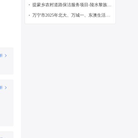
带雨林国家公园管理局霸王岭分局-政府采
提蒙乡农村道路保洁服务项目-陵水黎族自
•
购意向
治县提蒙乡人民政府-政府采购意向
万宁市2025年北大、万城一、东澳生活垃
•
圾转运站升级改造项目（设备采购）-万宁
市环卫园林局-政府采购意向
析
析