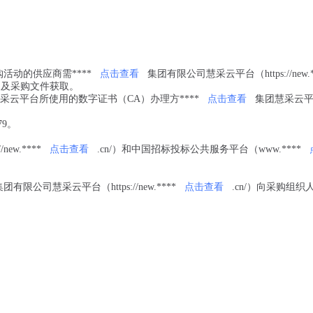
活动的供应商需****
点击查看
集团有限公司慧采云平台（https://new.*
纳及采购文件获取。
采云平台所使用的数字证书（CA）办理方****
点击查看
集团慧采云
79。
ew.****
点击查看
.cn/）和中国招标投标公共服务平台（www.****
集团有限公司慧采云平台（https://new.****
点击查看
.cn/）向采购组织