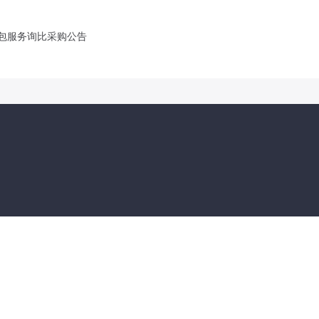
外包服务询比采购公告