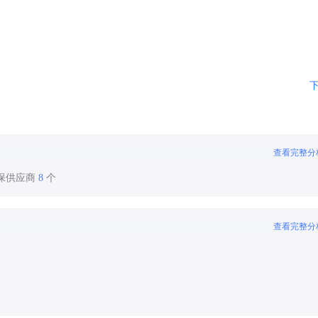
查看完整分
环保供应商
8
个
查看完整分