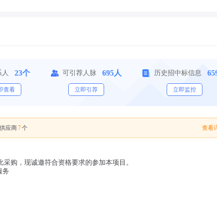
23个
695人
65
系人
可引荐人脉
历史招中标信息
即查看
立即引荐
立即监控
7
查看详
供应商
个
比采购，现诚邀符合资格要求的参加本项目。
服务