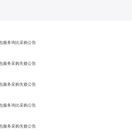
外包服务询比采购公告
外包服务采购失败公告
外包服务采购失败公告
外包服务询比采购公告
外包服务采购失败公告