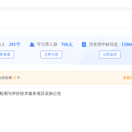
291个
760人
118
系人
可引荐人脉
历史招中标信息
即查看
立即引荐
立即监控
12
查看详
在供应商
个
检测与评价技术服务项目采购公告