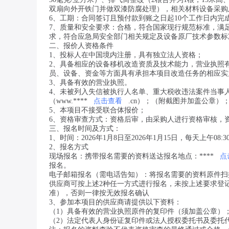
双扇向外开铁门并做双漆防腐处理），相关材料设备采购
6、工期：合同签订且预付款到账之日起10个工作日内完
7、质量和安全要求：合格，符合国家现行规范标准，满足《
求，符合应急局安全部门相关规定及设备原厂技术参数标
二、报价人资格条件
1、投标人在中国境内注册，具有独立法人资格；
2、具备相应的设备移机改造资质及技术能力，营业执照
员、设备、资金等方面具有承担本项目改造任务的相应实
3、具备有效的营业执照。
4、未被列入失信被执行人名单、重大税收违法案件当事
（www.****
点击查看
.cn）；（附截图并加盖公章）
5、本项目不接受联合体报价；
6、资格审查方式：资格后审，由采购人进行资格审核，
三、报名时间及方式：
1、时间：2026年1月8日至2026年1月15日，每天上午08:3
2、报名方式
现场报名：携带报名需要的资料送达报名地点：****
点
报名。
电子邮箱报名（需电话告知）：
将报名需要的资料原件扫描
供应商可按上述2种任一方式进行报名，未按上述要求登
准），否则一律按无效报名确认
3、参加本项目的供应商请提供以下资料：
（1）具备有效的营业执照原件的复印件（须加盖公章）
（2）法定代表人身份证复印件或法人授权委托书及委托