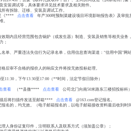
及安装调试等，具体要求详见技术要求及相关附件。
成所有拆除、迁移、安装及调试工作。
****
点击查看
年产300吨预制菜建设项目环境影响报告表》及审批
准。
有效期内且经营范围包含锅炉（或发生器）制造、安装及销售等相关业务
力；
人名单、严重违法失信行为记录名单，信用信息查询渠道：“信用中国”网
；
资格后审不合格的报价人的响应文件将按无效投标处理。
0至11:30，下午13:30至17:00（**时间，法定节假日除外）
击查看
（**县微****
点击查看
公司北门向南50米路东三楼招投标科
后将扫描件发送至邮箱****
点击查看
@163.com登记报名
。
记报名的，均无效。（电子邮箱报名的，以电子邮箱接收资料最后收到时
；
代理人身份证复印件，注明联系人及联系方式（须加盖公章）；