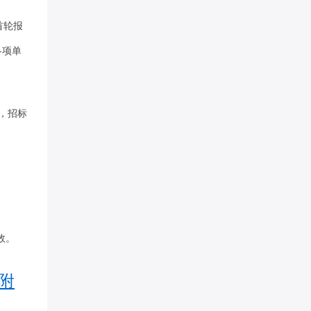
首轮报
各项单
，招标
效。
附