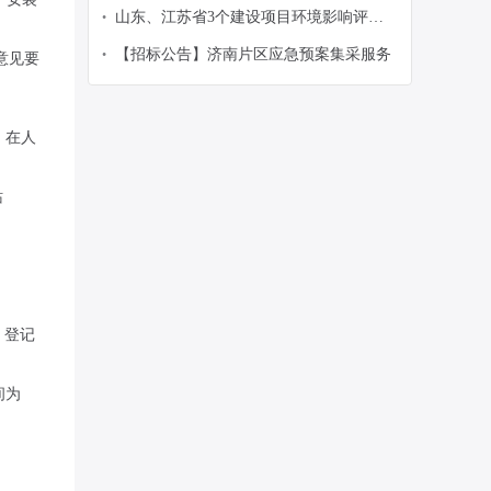
墨区段泊岚镇人民政府社区治理服务采购
山东、江苏省3个建设项目环境影响评价
•
项目公开招标公告
文件（报告表）编制招标公告（2026-
【招标公告】济南片区应急预案集采服务
•
意见要
JJDEAD-FW003）
，在人
站
）登记
间为