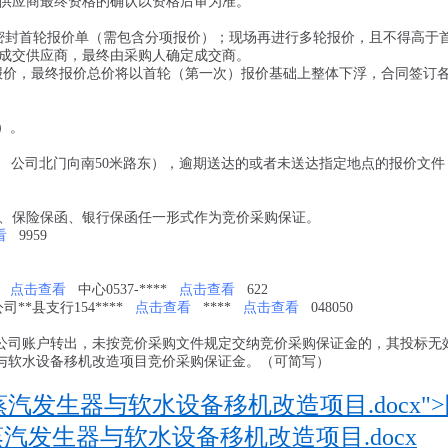
供应商最终资格的确认以资格后审为准。
密封首轮报价单（需包含分项报价）；现场再进行多轮报价，且不得高于
成交供应商，最终由采购人确定成交商。
行报价，最终报价总价将以首轮（第一次）报价基础上整体下浮，合同签订
间）。
公司北门向南50米路东），逾期送达的或者未送达指定地点的报价文件
；
、保险保函、银行保函任一形式作为竞价采购保证。
看
9959
点击查看
中心0537-****
点击查看
622
司**县支行154****
点击查看
****
点击查看
048050
公司账户转出，未按竞价采购文件规定交纳竞价采购保证金的，其投标无
与软水设备移机改造项目竞价采购保证金。（可简写）
发生器与软水设备移机改造项目.docx">
蒸汽发生器与软水设备移机改造项目.docx