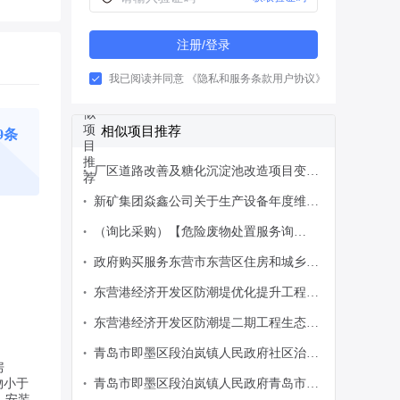
注册/登录
我已阅读并同意
《隐私和服务条款用户协议》
相似项目推荐
9条
厂区道路改善及糖化沉淀池改造项目变更
•
公告
新矿集团焱鑫公司关于生产设备年度维修
•
服务项目谈判公告
（询比采购）【危险废物处置服务询
•
价/7098-PS202607270672】采购变更公告
政府购买服务东营市东营区住房和城乡建
•
（第4号）
设局建筑工地安全生产和扬尘治理视频监
东营港经济开发区防潮堤优化提升工程生
•
控平台运行维护公告
态保护修复项目竞争性磋商公告
东营港经济开发区防潮堤二期工程生态保
•
护修复项目竞争性磋商公告
青岛市即墨区段泊岚镇人民政府社区治理
•
房
服务采购项目
物小于
青岛市即墨区段泊岚镇人民政府青岛市即
•
，安装