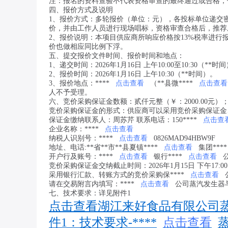
注：报名的资料查验不代表资格审查的最终通过或合格，
四、报价方式及说明
1、报价方式：多轮报价（单位：元），各投标单位递交
价，并由工作人员进行现场唱标，资格审查合格后，推荐
2、报价说明：本项目供应商所响应价格按13%税率进
价也做相应同比例下浮。
五、提交报价文件时间、报价时间和地点：
1、递交时间：2026年1月16日 上午10:00至10:30（**时
2、报价时间：2026年1月16日 上午10:30（**时间）。
3、报价地点：****
点击查看
（**县微****
点击查看
人不予受理。
六、竞价采购保证金数额：贰仟元整（￥：2000.00元）
竞价采购保证金的形式：供应商可以采用竞价采购保证金
保证金缴纳联系人：周苏芹 联系电话：150****
点击查
企业名称：****
点击查看
纳税人识别号：****
点击查看
0826MAD94HBW9F
地址、电话:**省**市**县夏镇****
点击查看
集团****
开户行及账号：****
点击查看
银行****
点击查看
公
竞价采购保证金交纳截止时间：2026年1月15日 下午17:00
采用银行汇款、转账方式的竞价采购保****
点击查看
请在交易附言内填写：****
点击查看
公司蒸汽发生器
七、技术要求：详见附件1
点击查看湖江来好食品有限公司蒸汽
件1：技术要求-****
点击查看