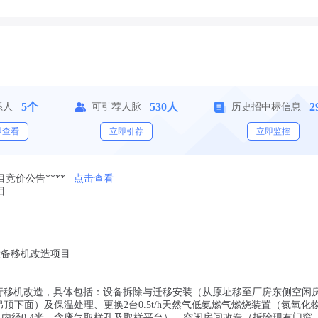
5个
530人
2
系人
可引荐人脉
历史招中标信息
即查看
立即引荐
立即监控
竞价公告****
点击查看
目
设备移机改造项目
进行移机改造，具体包括：设备拆除与迁移安装（从原址移至厂房东侧空闲
顶下面）及保温处理、更换2台0.5t/h天然气低氨燃气燃烧装置（氮氧化
高、内径0.4米，含废气取样孔及取样平台）、空闲房间改造（拆除现有门窗