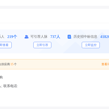
219个
737人
418
系人
可引荐人脉
历史招中标信息
即查看
立即引荐
立即监控
15
查看详
在供应商
个
采购
: 联系电话: