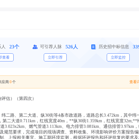
23个
526人
33
系人
可引荐人脉
历史招中标信息
即查看
立即引荐
立即监控
0
查看详
供应商
个
响评估）（第四次）
纬二路、第二大道、纵30街等4条市政道路，道路总长3.472km，其中纬
，第二大道0.711km，红线宽度40m，**纵30街1.359km，红线宽度32m;*
道3.023x2km、燃气管道3.113km、电力排管3.081km、通信排管3.97km
律规定及规范要求，完成项目的现场调查、资料收集、环境影响评价方案报告
制、上报相关事宜。施工期环境监测，根据环评报告和环评批复的要求及