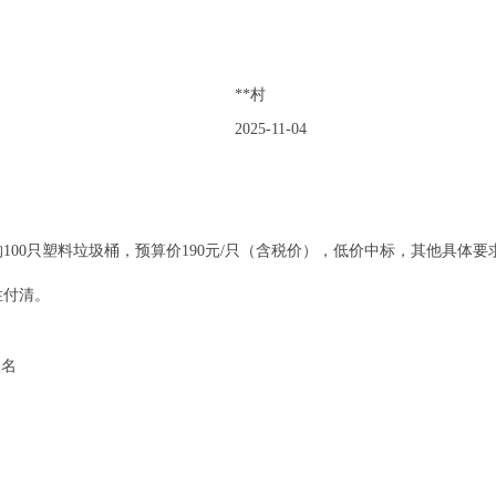
**村
2025-11-04
00只塑料垃圾桶，预算价190元/只（含税价），低价中标，其他具体要
性付清。
报名