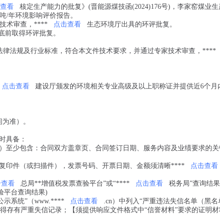
查看
核定生产能力的批复》(晋能源煤技函(2024)176号)，李家窑煤业
0万吨/年环境影响评价报告。
技术审查，****
点击查看
生态环境厅出具的环评批复。
2月底前取得环评批复。
省法律法规及行业标准，符合本文件技术要求，并通过专家技术审查，****
；
点击查看
建设厅颁发的环境相关专业高级及以上职称证并提供近6个月
间为准）。
时具备：
）至少包含：合同双方盖章页、合同签订日期、服务内容及业绩要求的关
印件（或扫描件），发票号码、开票日期、金额须清晰****
点击查看
击查看
总局**增值税发票查验平台”或“****
点击查看
税务局”查询结果。
验平台查询结果)
系统”（www.****
点击查看
.cn）中列入“严重违法失信名单（黑名
）不得存有严重失信记录；【须提供响应文件格式中“信誉材料”要求的证明