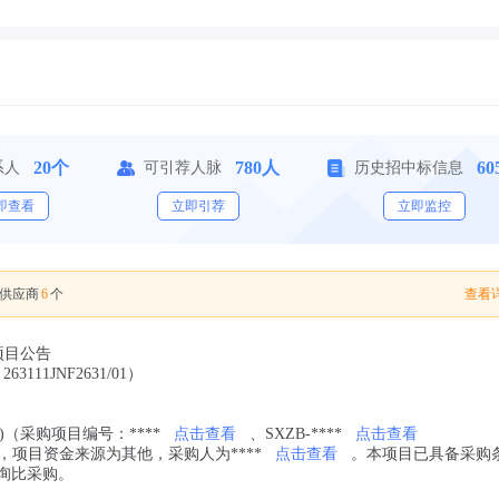
20个
780人
60
系人
可引荐人脉
历史招中标信息
即查看
立即引荐
立即监控
6
查看详
供应商
个
)项目公告
263111JNF2631/01）
购)（采购项目编号：****
点击查看
、SXZB-****
点击查看
0号批准，项目资金来源为其他，采购人为****
点击查看
。本项目已具备采购
询比采购。