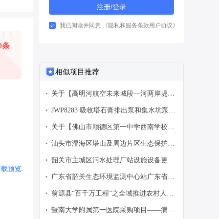
注册/登录
我已阅读并同意
《隐私和服务条款用户协议》
0条
相似项目推荐
关于【高明河航空未来城段一河两岸堤岸
•
功能完善工程编制环境影响报告表（含大
JWP8283 吸收塔石膏排出泵和集水坑泵需
•
纲）服务】中选结果的公告
用机封采购结果公告
关于【佛山市顺德区第一中学西南学校
•
2026年下半年直饮水和二次供水水质检测
汕头市澄海区塔山及周边片区生态保护修
•
服务项目】中选结果的公告
复工程勘察设计（第二次）项目中标候选
韶关市主城区污水处理厂站设施设备更新
•
人公示
下载
预览
改造工程（一期）近期施工更正文件
广东省韶关生态环境监测中心站广东省韶
•
关生态环境监测中心站2026年生态环境监
翁源县“百千万工程”之全域推进农村人居
•
测能力提升项目-包组3的合同公告
环境整治建设项目(二期)—坝仔镇农村生
暨南大学附属第一医院采购项目——病理
•
活污水治理建设项目施工开标记录