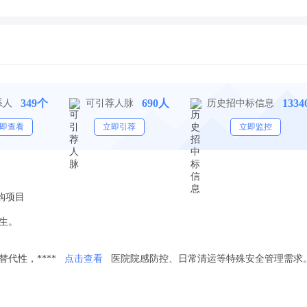
349个
690人
133
系人
可引荐人脉
历史招中标信息
即查看
立即引荐
立即监控
购项目
生。
代性，****
点击查看
医院院感防控、日常清运等特殊安全管理需求