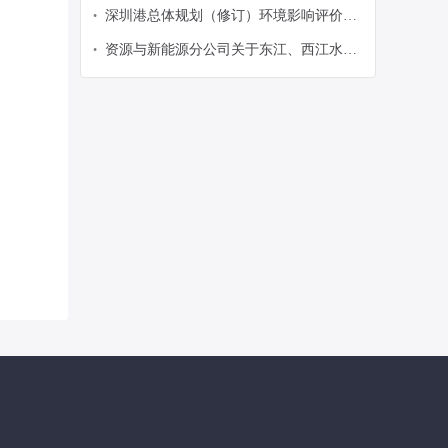
维服务项目零散采购公告
深圳港总体规划（修订）环境影响评价招
•
标公告
资源与新能源分公司关于东江、西江水源
•
原泥及脱水污泥检测服务采购项目预询价
公告