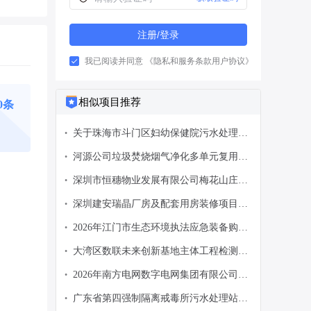
注册/登录
我已阅读并同意
《隐私和服务条款用户协议》
相似项目推荐
40条
关于珠海市斗门区妇幼保健院污水处理维
•
保服务采购项目的市场调研
河源公司垃圾焚烧烟气净化多单元复用耦
•
合机理试验探究服务合同
深圳市恒穗物业发展有限公司梅花山庄乐
•
梅园垃圾专项清运项目招标公告
深圳建安瑞晶厂房及配套用房装修项目洁
•
净机电专业分包工程一期项目华北工程部-
2026年江门市生态环境执法应急装备购置
•
深圳瑞晶项目（2026721047）-废气设
项目（蓬江区）公开询价的公告
备-008邀请公告
大湾区数联未来创新基地主体工程检测、
•
。
监测服务招标公告【电子标】
2026年南方电网数字电网集团有限公司深
•
圳分公司生态体系咨询服务公开谈判采购
广东省第四强制隔离戒毒所污水处理站运
•
项目采购公告