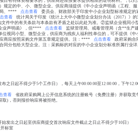
项目有特殊资格要求的，供应商还应按要求提供相应的证明材料。；(2)
6号）规定的中、小、微型企业。供应商须提供《中小企业声明函（工程、服
、****
点击查看
委员会、财政部关于印发中小企业划型标准规定的
击查看
统计局关于印发《统计上大中小微型企业划分办法（2017）》的
若采购文件中的有关条款与本条款有矛盾之处以此处为准。②监狱企业视同小
业声明函》，但****
点击查看
监狱管理局、戒毒管理局（含**生产
单位视同小型、微型企业，供应商为残疾人福利性单位的，可不提供《中
商应按照采购文件第五章规定提供。注：****
点击查看
政府采购合
合同分包给大型企业。注：采购标的对应的中小企业划分标准所属行业详
公告发布之日起不得少于5个工作日），每天上午00:00:00至12:00:00，下午12:00
击查看
省政府采购网上公开信息系统的注册账号（免费注册）并获取竞
获取)，否则报价响应将被拒绝。
（从磋商文件开始发出之日起至供应商提交首次响应文件截止之日止不得少于10日）
开标室