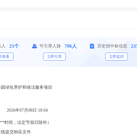
25个
706人
23
系人
可引荐人脉
历史招中标信息
即查看
立即引荐
立即监控
阳岐公园绿化养护和保洁服务项目
2026年07月08日 18:04
23:59（**时间，法定节假日除外）
在线提交响应文件