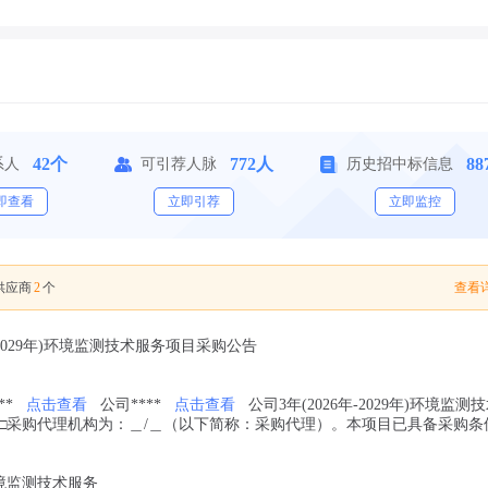
42个
772人
88
系人
可引荐人脉
历史招中标信息
即查看
立即引荐
立即监控
2
查看详
供应商
个
年-2029年)环境监测技术服务项目采购公告
**
点击查看
公司****
点击查看
公司3年(2026年-2029年)环境监测
购 □采购代理机构为：＿/＿（以下简称：采购代理）。本项目已具备采购条
）环境监测技术服务