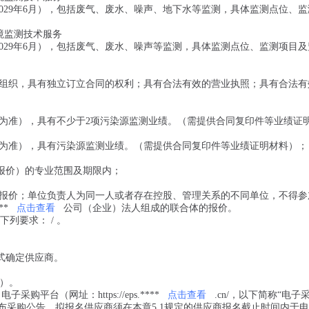
2029年6月），包括废气、废水、噪声、地下水等监测，具体监测点位、
）环境监测技术服务
2029年6月），包括废气、废水、噪声等监测，具体监测点位、监测项目
他组织，具有独立订立合同的权利；具有合法有效的营业执照；具有合法有
时间为准），具有不少于2项污染源监测业绩。（需提供合同复印件等业绩证
时间为准），具有污染源监测业绩。（需提供合同复印件等业绩证明材料）；
报价）的专业范围及期限内；
报价；单位负责人为同一人或者存在控股、管理关系的不同单位，不得参
*
点击查看
公司（企业）法人组成的联合体的报价。
列要求： / 。
方式确定供应商。
间）。
采购平台（网址：https://eps.****
点击查看
.cn/，以下简称“电子
2）发布采购公告。拟报名供应商须在本章5.1规定的供应商报名截止时间内于