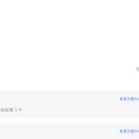
查看完整分
保供应商
3
个
查看完整分