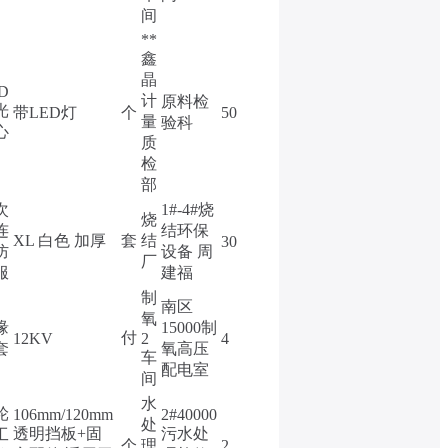
间
**
鑫
晶
D
计
原料检
光
带LED灯
个
50
量
验科
心
质
检
部
次
1#-4#烧
烧
连
结环保
XL 白色 加厚
套
结
30
防
设备 周
厂
服
建福
制
南区
氧
缘
15000制
付
12KV
2
4
套
氧高压
车
配电室
间
水
轮
106mm/120mm
2#40000
处
透明挡板+固
污水处
工
个
理
2