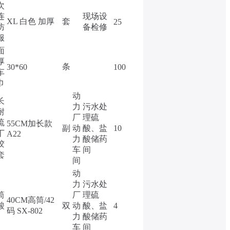
次
连
现场设
XL 白色 加厚
套
25
防
备检修
服
面
厚
条
30*60
100
车
巾
动
长
力
污水处
耐
厂
理硫
硫
55CM加长款
副
动
酸、盐
10
丁
A22
力
酸储药
胶
车
间
套
间
动
力
污水处
筒
厂
理硫
40CM高筒/42
酸
双
动
酸、盐
4
码 SX-802
力
酸储药
车
间