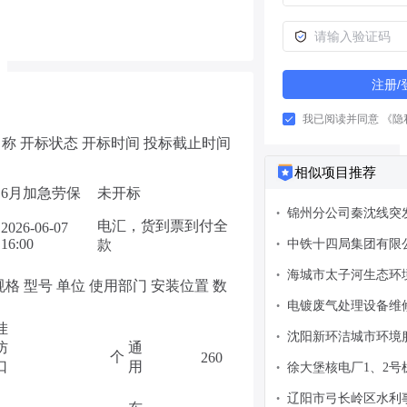
注册/
我已阅读并同意
《隐
称 开标状态 开标时间 投标截止时间
相似项目推荐
6月加急劳保
未开标
锦州分公司秦沈线突
•
电汇，货到票到付全
2026-06-07
修订及备案服务采购
16:00
款
中铁十四局集团有限
•
输水发电系统施工项
海城市太子河生态环
•
理设备采购
规格 型号 单位 使用部门 安装位置 数
电镀废气处理设备维修XJ1
•
挂
沈阳新环洁城市环境
•
防
通
个
260
圾分类和处理设施提
口
用
徐大堡核电厂1、2
•
自卸车）更正公告
理系统设备采购招标
辽阳市弓长岭区水利事
•