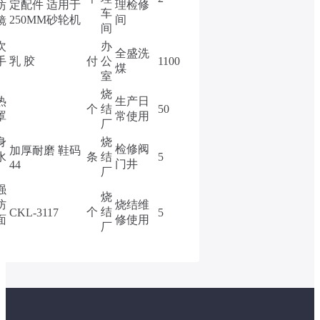
定配件 适用于
理检修
防
车
250MM砂轮机
间
镜
间
次
办
全盛洗
手
乳 胶
付
公
1100
煤
室
烧
热
生产日
个
结
50
罩
常使用
厂
身
烧
检修阀
加厚耐磨 鞋码
水
条
结
5
门井
44
厂
强
烧
防
烧结维
个
结
CKL-3117
5
面
修使用
厂