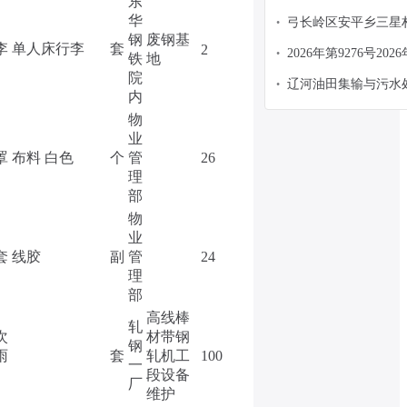
东
9（至）9月 政府采
华
弓长岭区安平乡三星
•
钢
废钢基
李
单人床行李
套
2
2026年第9276号2
•
铁
地
烟气污染源排放在线
院
辽河油田集输与污水
•
护服务招标公告
内
污泥处置利用公开招
物
业
罩
布料 白色
个
管
26
理
部
物
业
套
线胶
副
管
24
理
部
高线棒
轧
次
材带钢
钢
雨
套
轧机工
100
一
段设备
厂
维护